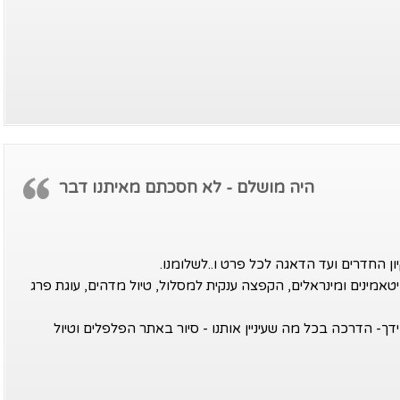
היה מושלם - לא חסכתם מאיתנו דבר
ן החדרים ועד הדאגה לכל פרט ו..לשלומנו.
עליים לבנות, סיוע בפויקה, פלפלים עם 21 ויטאמינים ומינראלים, הקפצה ענקית למסלול, טיול מדהים, עוגת פרג
דך- הדרכה בכל מה שעיניין אותנו - סיור באתר הפלפלים וטיול