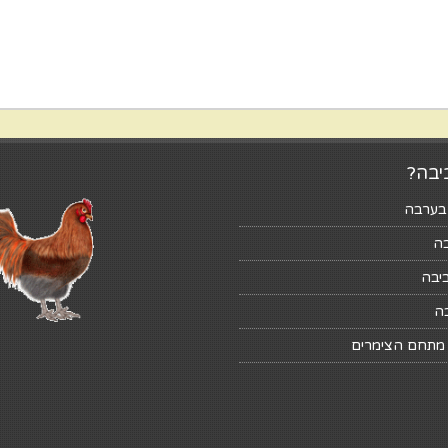
יבה?
בערבה
ה
יבה
ה
מתחם הצימרים