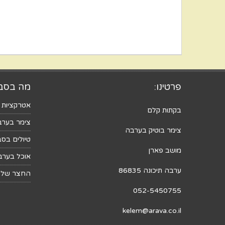
פרטינו:
מה בסב
אטרקציות 
בקתות קלם
צימר בערב
צימר בוטיק בערבה
טיולים בסב
מושב פארן
אוכל בערב
ערבה תיכונה 86835
החצר של 
052-5450755
kelem@arava.co.il